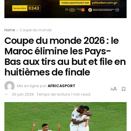
Home
Coupe du monde
Coupe du monde 2026 : le
Maroc élimine les Pays-
Bas aux tirs au but et file en
huitièmes de finale
Mis en ligne par
AFRICASPORT
A
A
30 juin 2026
Temps de lecture:1 min read