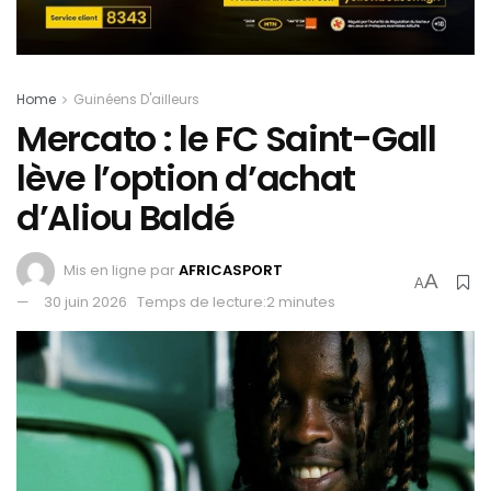
Home
Guinéens D'ailleurs
Mercato : le FC Saint-Gall
lève l’option d’achat
d’Aliou Baldé
Mis en ligne par
AFRICASPORT
A
A
30 juin 2026
Temps de lecture:2 minutes