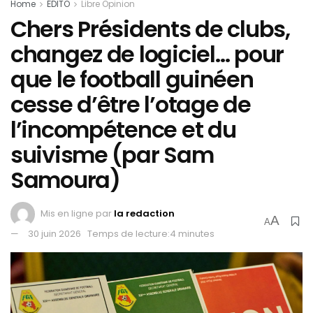
Home
ÉDITO
Libre Opinion
Chers Présidents de clubs,
changez de logiciel… pour
que le football guinéen
cesse d’être l’otage de
l’incompétence et du
suivisme (par Sam
Samoura)
Mis en ligne par
la redaction
A
A
30 juin 2026
Temps de lecture:4 minutes