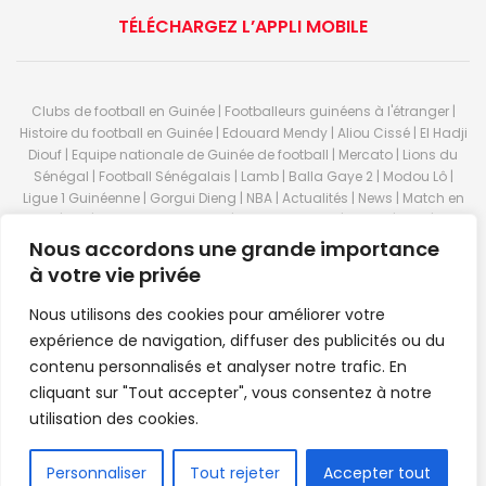
TÉLÉCHARGEZ L’APPLI MOBILE
Clubs de football en Guinée | Footballeurs guinéens à l'étranger |
Histoire du football en Guinée | Edouard Mendy | Aliou Cissé | El Hadji
Diouf | Equipe nationale de Guinée de football | Mercato | Lions du
Sénégal | Football Sénégalais | Lamb | Balla Gaye 2 | Modou Lô |
Ligue 1 Guinéenne | Gorgui Dieng | NBA | Actualités | News | Match en
direct | But | Actualité au Guinée | Premier League | Ligue 1 | Liga | Serie
A | LSFP | Conakry | Guinée | Sport Guineen | Basket Guineens | Foot
Nous accordons une grande importance
Guineen | Handball Guinee | Match Guinee | Championnat Guinée |
à votre vie privée
Stade du 28 septembre | Coupe d'Afrique des nations de football |
Equipe de Guinee| Equipe national de Guinée | Senegal Equipe |
Nous utilisons des cookies pour améliorer votre
Guinée | Le Senegal | Dakar | Coupe de Guinée | Stade du 28
expérience de navigation, diffuser des publicités ou du
septembre | Foot Club | Sport Guinee | Sport Senegal | Paris Foot |
contenu personnalisés et analyser notre trafic. En
Sport en direct | Boxe | Sénégal Dakar | La Guinée | Live Sport | RTG |
cliquant sur "Tout accepter", vous consentez à notre
Guinee en direct | Foot en direct | Foot direct | Eurosports | Football
direct | Vidéo | Télécharger Africasport | Clubs de football guinéens |
utilisation des cookies.
Premier Bet Guinée | Guinee game | Pronostic | Pari foot Guinée |
Feguifoot.com. © 2023
Africasport
- Premium WordPress news &
FR
Personnaliser
Tout rejeter
Accepter tout
magazine theme by
Confordev
.