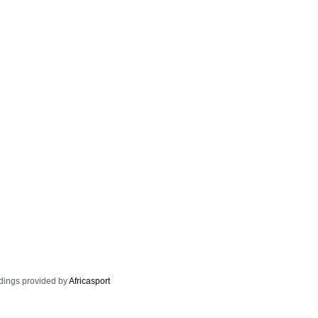
dings provided by
Africasport