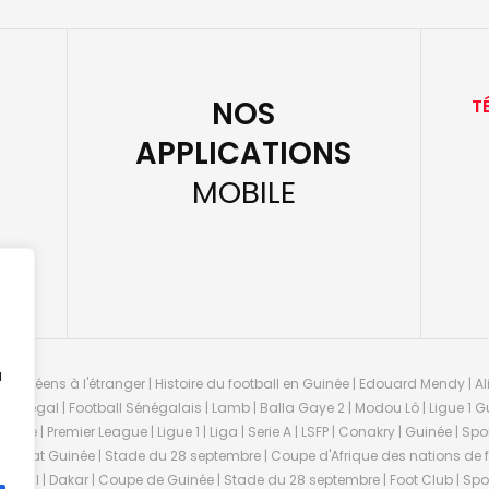
NOS
T
APPLICATIONS
MOBILE
u
guinéens à l'étranger | Histoire du football en Guinée | Edouard Mendy | Ali
 Sénégal | Football Sénégalais | Lamb | Balla Gaye 2 | Modou Lô | Ligue 1 Gu
uinée | Premier League | Ligue 1 | Liga | Serie A | LSFP | Conakry | Guinée | 
onnat Guinée | Stade du 28 septembre | Coupe d'Afrique des nations de fo
negal | Dakar | Coupe de Guinée | Stade du 28 septembre | Foot Club | Sport