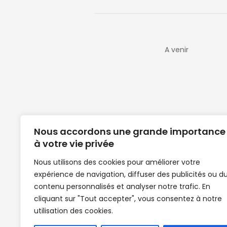
A venir
Nous accordons une grande importance
à votre vie privée
Nous utilisons des cookies pour améliorer votre
expérience de navigation, diffuser des publicités ou d
Clubs de football en Guinée | Footballeurs 
contenu personnalisés et analyser notre trafic. En
de Guinée de football | Mercato | Lions du
cliquant sur "Tout accepter", vous consentez à notre
News | Match en direct | But | Actualité au G
utilisation des cookies.
| Handball Guinee | Match Guinee | Champi
de Guinée | Senegal Equipe | Guinée | Le Se