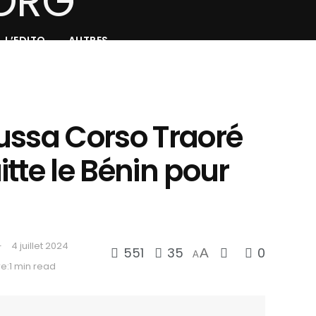
L’EDITO
AUTRES
ussa Corso Traoré
tte le Bénin pour
4 juillet 2024
551
35
0
A
A
e:1 min read