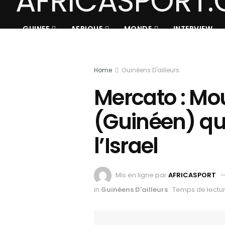
GUINEE
AFRIQUE
MONDE
INTERVIEW
Home
Guinéens D'ailleurs
Mercato : Mo
(Guinéen) qui
l’Israel
Mis en ligne par
AFRICASPORT
in
Guinéens D'ailleurs
Temps de lectur