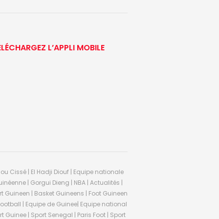
ÉLÉCHARGEZ L’APPLI MOBILE
ou Cissé | El Hadji Diouf | Equipe nationale
inéenne | Gorgui Dieng | NBA | Actualités |
Sport Guineen | Basket Guineens | Foot Guineen
otball | Equipe de Guinee| Equipe national
 Guinee | Sport Senegal | Paris Foot | Sport