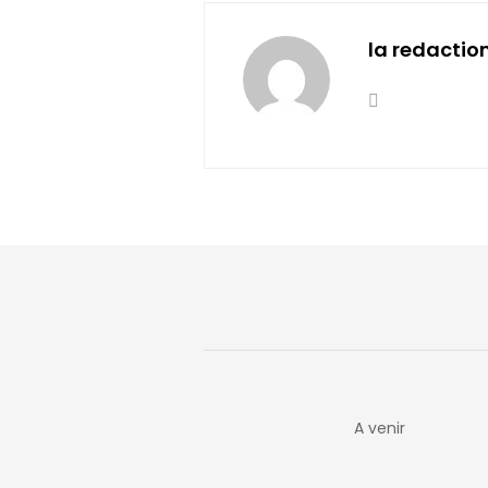
la redactio
A venir