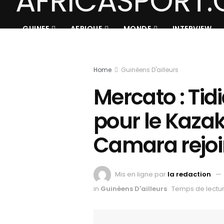
GUINEE
AFRIQUE
MONDE
INTERVIEW
Home
Guinéens D'ailleurs
Mercato : Tid
pour le Kazak
Camara rejoi
Mis en ligne par
la redaction
in
Guinéens D'ailleurs
Temps de lectur