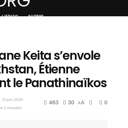
L’EDITO
AUTRES
iane Keita s’envole
hstan, Étienne
nt le Panathinaïkos
21 juin 2026
463
30
0
A
A
e:2 minutes