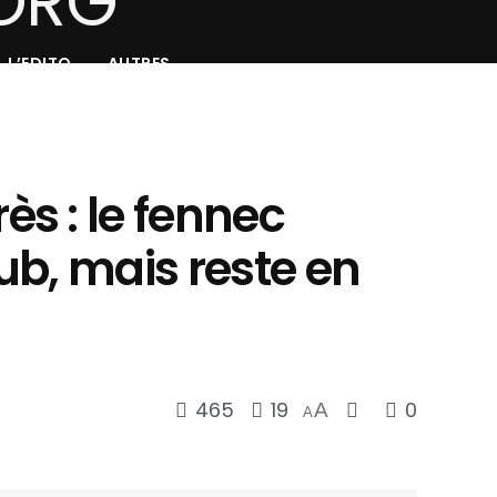
L’EDITO
AUTRES
s : le fennec
ub, mais reste en
465
19
0
A
A