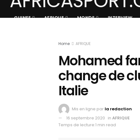
GUINEE
AFRIQUE
MONDE
INTERVIEW
Home
AFRIQUE
Mohamed farè
change de cl
Italie
Mis en ligne par
la redaction
16 septembre 2020
in
AFRIQUE
Temps de lecture:1 min read