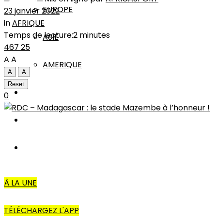
EUROPE
23 janvier 2022
in
AFRIQUE
Temps de lecture:2 minutes
ASIE
467
25
A
A
AMERIQUE
A
A
Reset
INTERVIEW
0
L’EDITO
AUTRES
À LA UNE
TÉLÉCHARGEZ L'APP