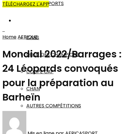
AUTRES SPORTS
TÉLÉCHARGEZ L'APP
AFRIQUE
Home
AFRIQUE
CANS
Mondial 2022/Barrages :
LIGUE DES CHAMPIONS
24 Léopards convoqués
COUPE CAF
pour la préparation au
CHAN
Barheïn
AUTRES COMPÉTITIONS
MONDE
Mis en ligne par
AFRICASPORT