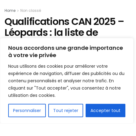
Home
Non classé
Qualifications CAN 2025 –
Léopards : la liste de
Désabre avec 2 nouveaux
Nous accordons une grande importance
à votre vie privée
Mis en ligne par
AFRICASPORT
A
A
Nous utilisons des cookies pour améliorer votre
23 août 2024
Temps de lecture:2 minutes
expérience de navigation, diffuser des publicités ou du
contenu personnalisés et analyser notre trafic. En
cliquant sur "Tout accepter", vous consentez à notre
utilisation des cookies.
FR
Personnaliser
Tout rejeter
Accepter tout