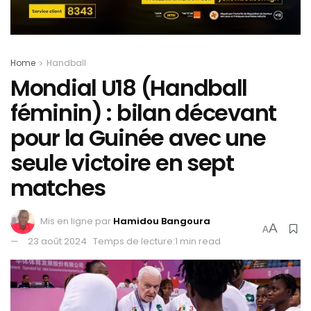
Home
Handball
Mondial U18 (Handball
féminin) : bilan décevant
pour la Guinée avec une
seule victoire en sept
matches
Mis en ligne par
Hamidou Bangoura
A
A
23 août 2024
Temps de lecture:1 min read