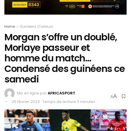
Home
Guinéens D'ailleurs
Morgan s’offre un doublé,
Morlaye passeur et
homme du match…
Condensé des guinéens ce
samedi
Mis en ligne par
AFRICASPORT
A
A
25 février 2023
Temps de lecture:3 minutes