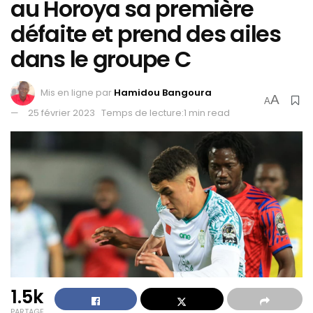
au Horoya sa première
défaite et prend des ailes
dans le groupe C
Mis en ligne par
Hamidou Bangoura
A
A
25 février 2023
Temps de lecture:1 min read
1.5k
PARTAGE