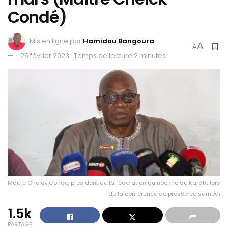
Condé)
Mis en ligne par
Hamidou Bangoura
A
A
25 février 2023
Temps de lecture:2 minutes
Maitre Cheick Condé, président de la fédération guinéenne de Karaté lors
de la conférence de presse ce samedi
1.5k
PARTAGE