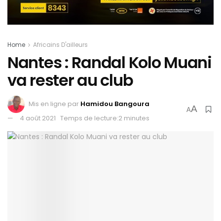
Home
Africains D'ailleurs
Nantes : Randal Kolo Muani
va rester au club
Mis en ligne par
Hamidou Bangoura
A
A
4 août 2021
Temps de lecture:2 minutes