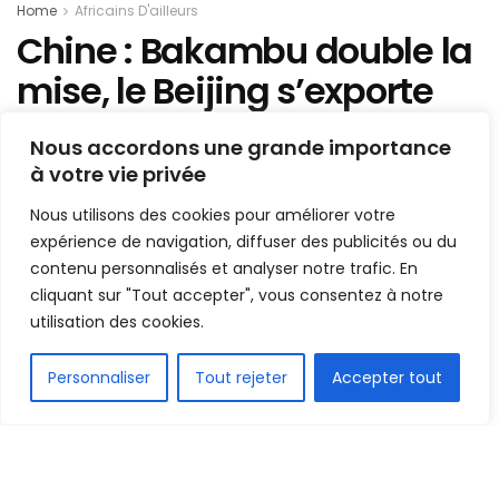
Home
Africains D'ailleurs
Chine : Bakambu double la
mise, le Beijing s’exporte
bien
Nous accordons une grande importance
à votre vie privée
Mis en ligne par
Hamidou Bangoura
A
A
Nous utilisons des cookies pour améliorer votre
4 août 2021
Temps de lecture:1 min read
expérience de navigation, diffuser des publicités ou du
contenu personnalisés et analyser notre trafic. En
cliquant sur "Tout accepter", vous consentez à notre
utilisation des cookies.
FR
Personnaliser
Tout rejeter
Accepter tout