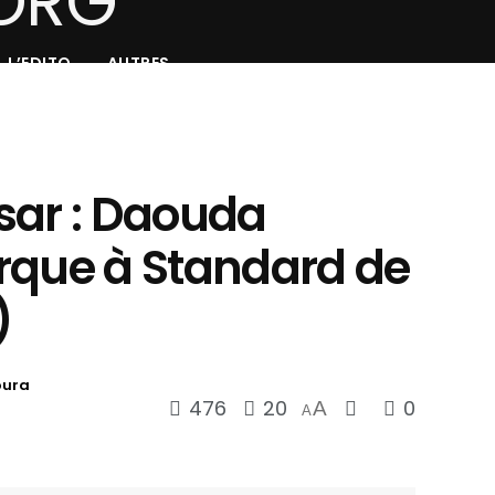
L’EDITO
AUTRES
sar : Daouda
rque à Standard de
)
oura
476
20
0
A
A