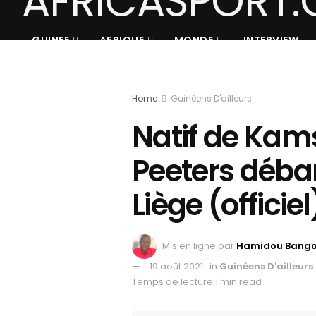
GUINEE
AFRIQUE
MONDE
INTERVIEW
Home
Guinéens D'ailleurs
Natif de Kam
Peeters déba
Liège (officiel
Mis en ligne par
Hamidou Bang
19 août 2021
in
Guinéens D'ailleurs
Temps de lecture:1 min read