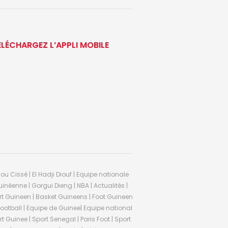
ÉLÉCHARGEZ L’APPLI MOBILE
ou Cissé | El Hadji Diouf | Equipe nationale
inéenne | Gorgui Dieng | NBA | Actualités |
Sport Guineen | Basket Guineens | Foot Guineen
otball | Equipe de Guinee| Equipe national
 Guinee | Sport Senegal | Paris Foot | Sport