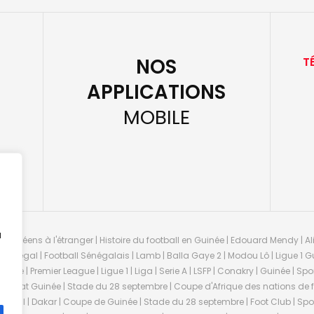
NOS
T
APPLICATIONS
MOBILE
u
guinéens à l'étranger | Histoire du football en Guinée | Edouard Mendy | Ali
 Sénégal | Football Sénégalais | Lamb | Balla Gaye 2 | Modou Lô | Ligue 1 Gu
uinée | Premier League | Ligue 1 | Liga | Serie A | LSFP | Conakry | Guinée | 
onnat Guinée | Stade du 28 septembre | Coupe d'Afrique des nations de fo
negal | Dakar | Coupe de Guinée | Stade du 28 septembre | Foot Club | Sport