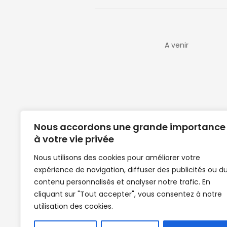
A venir
Nous accordons une grande importance
à votre vie privée
Nous utilisons des cookies pour améliorer votre
expérience de navigation, diffuser des publicités ou d
Clubs de football en Guinée | Footballeurs 
contenu personnalisés et analyser notre trafic. En
de Guinée de football | Mercato | Lions du
cliquant sur "Tout accepter", vous consentez à notre
News | Match en direct | But | Actualité au G
utilisation des cookies.
| Handball Guinee | Match Guinee | Champi
de Guinée | Senegal Equipe | Guinée | Le Se