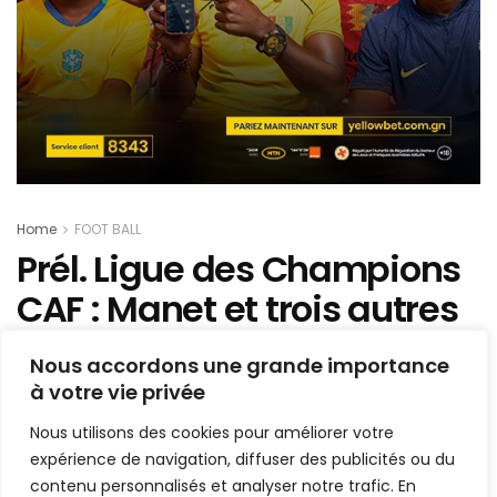
Home
FOOT BALL
Prél. Ligue des Champions
CAF : Manet et trois autres
arbitres guinéens désignés
Nous accordons une grande importance
pour Raja vs Garde
à votre vie privée
Nationale du Niger
Nous utilisons des cookies pour améliorer votre
expérience de navigation, diffuser des publicités ou du
Mis en ligne par
Hamidou Bangoura
contenu personnalisés et analyser notre trafic. En
A
A