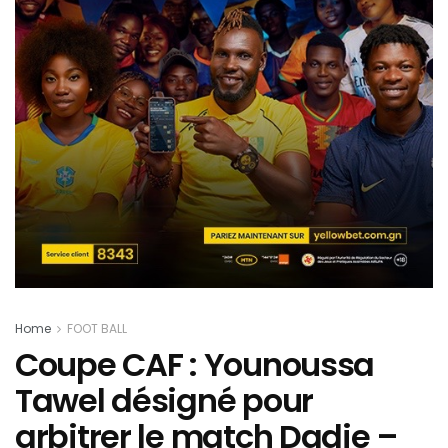
Home
FOOT BALL
Coupe CAF : Younoussa
Tawel désigné pour
arbitrer le match Dadje –