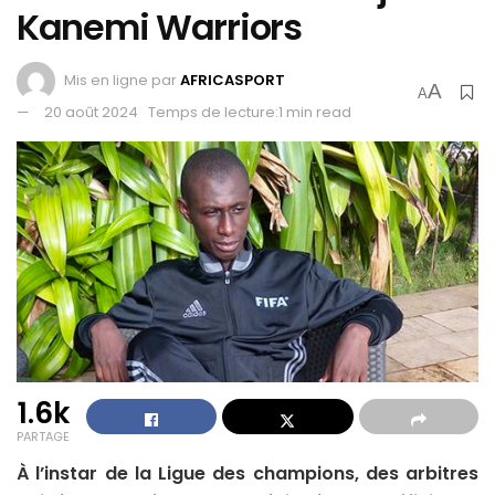
Kanemi Warriors
Mis en ligne par
AFRICASPORT
A
A
20 août 2024
Temps de lecture:1 min read
1.6k
PARTAGE
À l’instar de la Ligue des champions, des arbitres