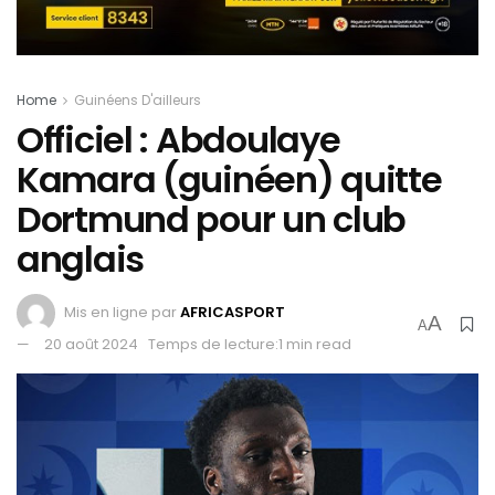
Home
Guinéens D'ailleurs
Officiel : Abdoulaye
Kamara (guinéen) quitte
Dortmund pour un club
anglais
Mis en ligne par
AFRICASPORT
A
A
20 août 2024
Temps de lecture:1 min read