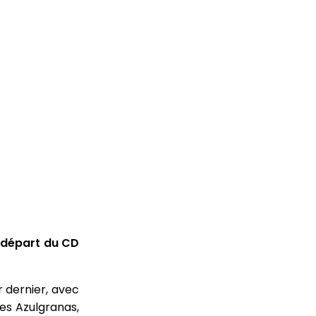
 départ du CD
r dernier, avec
des Azulgranas,