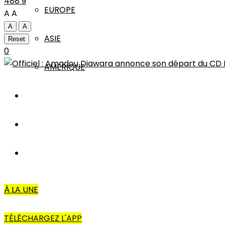
488
9
EUROPE
A
A
A
A
ASIE
Reset
0
AMERIQUE
INTERVIEW
L’EDITO
AUTRES
À LA UNE
TÉLÉCHARGEZ L'APP