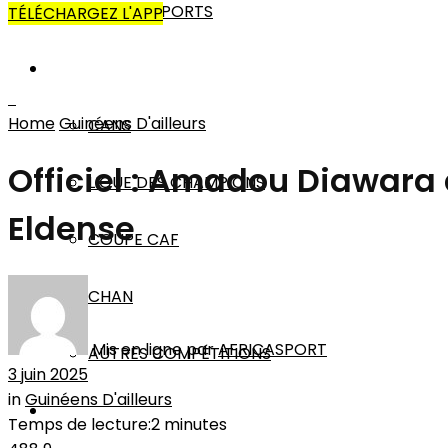
AUTRES SPORTS
TÉLÉCHARGEZ L'APP
AFRIQUE
Home
Guinéens D'ailleurs
CANS
Officiel : Amadou Diawara
LIGUE DES CHAMPIONS
Eldense
COUPE CAF
CHAN
Mis en ligne par
AFRICASPORT
AUTRES COMPÉTITIONS
3 juin 2025
in
Guinéens D'ailleurs
MONDE
Temps de lecture:2 minutes