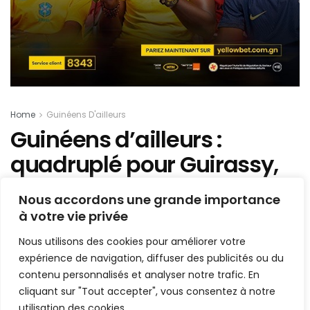
Home
Guinéens D'ailleurs
Guinéens d’ailleurs :
quadruplé pour Guirassy,
Moussa Corso s’offre un
Nous accordons une grande importance
triplé, Maï Traoré double
à votre vie privée
passeur – notre condensé
Nous utilisons des cookies pour améliorer votre
du samedi
expérience de navigation, diffuser des publicités ou du
contenu personnalisés et analyser notre trafic. En
cliquant sur "Tout accepter", vous consentez à notre
Mis en ligne par
la redaction
A
A
utilisation des cookies.