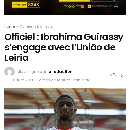
Home
Guinéens D'ailleurs
Officiel : Ibrahima Guirassy
s’engage avec l’União de
Leiria
Mis en ligne par
la redaction
A
A
3 juillet 2026
Temps de lecture:1 min read