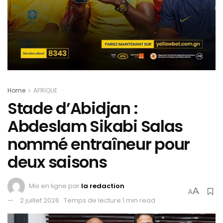
Home
AFRIQUE
Stade d’Abidjan :
Abdeslam Sikabi Salas
nommé entraîneur pour
deux saisons
Mis en ligne par
la redaction
A
A
2 juillet 2026
Temps de lecture:1 min read