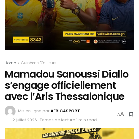
Home
Guinéens D'ailleurs
Mamadou Sanoussi Diallo
s’engage officiellement
avec l’Aris Thessalonique
Mis en ligne par
AFRICASPORT
A
A
2 juillet 2026
Temps de lecture:1 min read