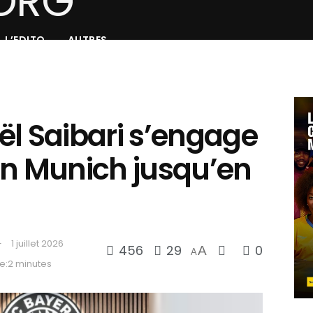
L’EDITO
AUTRES
aël Saibari s’engage
rn Munich jusqu’en
1 juillet 2026
456
29
0
A
A
e:2 minutes