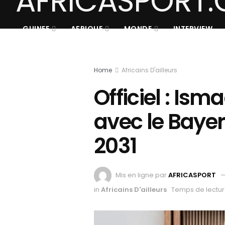
GUINEE
AFRIQUE
MONDE
INTERVIEW
Home
Africains D'ailleurs
Officiel : Ism
avec le Baye
2031
Mis en ligne par
AFRICASPORT
in
Africains D'ailleurs
Temps de lectur