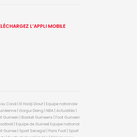
ÉLÉCHARGEZ L’APPLI MOBILE
ou Cissé | El Hadji Diouf | Equipe nationale
inéenne | Gorgui Dieng | NBA | Actualités |
Sport Guineen | Basket Guineens | Foot Guineen
otball | Equipe de Guinee| Equipe national
 Guinee | Sport Senegal | Paris Foot | Sport