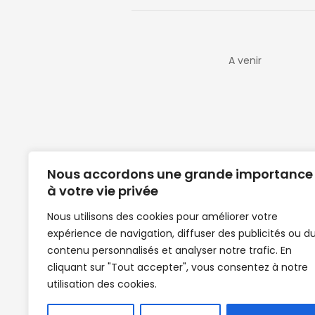
A venir
Nous accordons une grande importance
à votre vie privée
Nous utilisons des cookies pour améliorer votre
expérience de navigation, diffuser des publicités ou d
Clubs de football en Guinée | Footballeurs 
contenu personnalisés et analyser notre trafic. En
de Guinée de football | Mercato | Lions du
cliquant sur "Tout accepter", vous consentez à notre
News | Match en direct | But | Actualité au G
utilisation des cookies.
| Handball Guinee | Match Guinee | Champi
de Guinée | Senegal Equipe | Guinée | Le Se