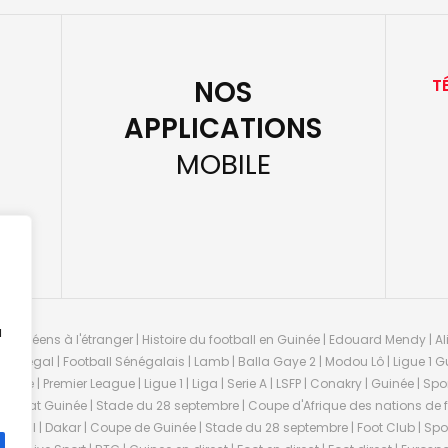
NOS
T
APPLICATIONS
MOBILE
u
guinéens à l'étranger | Histoire du football en Guinée | Edouard Mendy | Ali
 Sénégal | Football Sénégalais | Lamb | Balla Gaye 2 | Modou Lô | Ligue 1 Gu
uinée | Premier League | Ligue 1 | Liga | Serie A | LSFP | Conakry | Guinée | 
onnat Guinée | Stade du 28 septembre | Coupe d'Afrique des nations de fo
negal | Dakar | Coupe de Guinée | Stade du 28 septembre | Foot Club | Sport