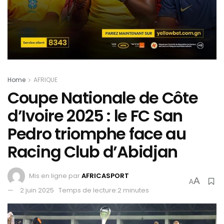
Home
AFRIQUE
Coupe Nationale de Côte
d’Ivoire 2025 : le FC San
Pedro triomphe face au
Racing Club d’Abidjan
Mis en ligne par
AFRICASPORT
A
A
2 juin 2025
Temps de lecture:2 minutes