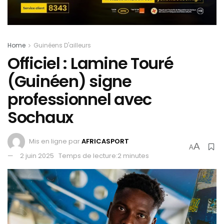
Home
Guinéens D'ailleurs
Officiel : Lamine Touré
(Guinéen) signe
professionnel avec
Sochaux
Mis en ligne par
AFRICASPORT
A
A
2 juin 2025
Temps de lecture:2 minutes