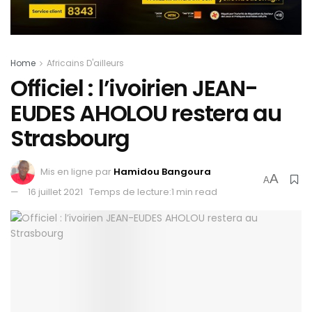
Home
Africains D'ailleurs
Officiel : l’ivoirien JEAN-
EUDES AHOLOU restera au
Strasbourg
Mis en ligne par
Hamidou Bangoura
A
A
16 juillet 2021
Temps de lecture:1 min read