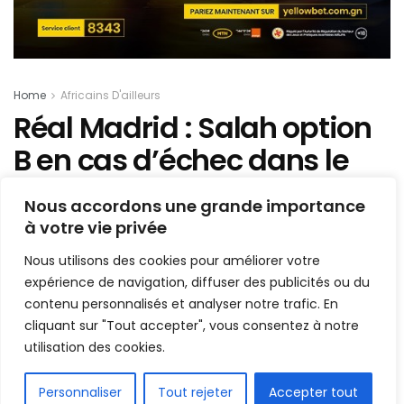
Home
Africains D'ailleurs
Réal Madrid : Salah option
B en cas d’échec dans le
dossier M’Bappé
Nous accordons une grande importance
à votre vie privée
Mis en ligne par
Hamidou Bangoura
A
A
Nous utilisons des cookies pour améliorer votre
16 juillet 2021
Temps de lecture:1 min read
expérience de navigation, diffuser des publicités ou du
contenu personnalisés et analyser notre trafic. En
cliquant sur "Tout accepter", vous consentez à notre
utilisation des cookies.
FR
Personnaliser
Tout rejeter
Accepter tout