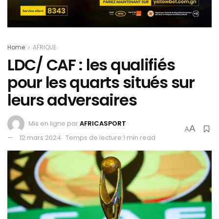
Home
AFRIQUE
LDC/ CAF : les qualifiés
pour les quarts situés sur
leurs adversaires
Mis en ligne par
AFRICASPORT
A
A
12 mars 2024
Temps de lecture:1 min read