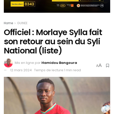
Home
GUINEE
Officiel : Morlaye Sylla fait
son retour au sein du Syli
National (liste)
Mis en ligne par
Hamidou Bangoura
A
A
12 mars 2024
Temps de lecture:1 min read