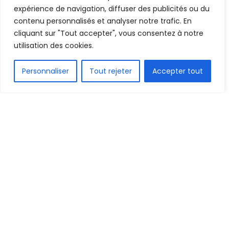
expérience de navigation, diffuser des publicités ou du
contenu personnalisés et analyser notre trafic. En
cliquant sur "Tout accepter", vous consentez à notre
utilisation des cookies.
FR
Personnaliser
Tout rejeter
Accepter tout
1.6k
PARTAGE
Plusieurs sources confirment la disparition à Paris
(France) du nageur Aristote Impelenga, le Judoka
Daso Kisoka et le sprinter Dominique Lasconi,
introuvables depuis dimanche 11 aout 2024, jour
de la fin de ces 33èmes Jeux olympiques.