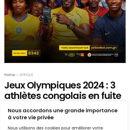
Home
AFRIQUE
Jeux Olympiques 2024 : 3
athlètes congolais en fuite
à Paris
Nous accordons une grande importance
à votre vie privée
Mis en ligne par
AFRICASPORT
A
A
Nous utilisons des cookies pour améliorer votre
12 août 2024
Temps de lecture:2 minutes