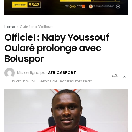
Home
Guinéens D'ailleurs
Officiel : Naby Youssouf
Oularé prolonge avec
Boluspor
Mis en ligne par
AFRICASPORT
A
A
12 août 2024
Temps de lecture:1 min read