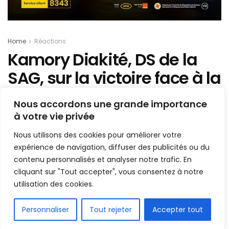
Home
Réactions
Kamory Diakité, DS de la
SAG, sur la victoire face à la
Renaissance : « Cela
Nous accordons une grande importance
montre que nous avons
à votre vie privée
bien voyagé »
Nous utilisons des cookies pour améliorer votre
expérience de navigation, diffuser des publicités ou du
Mis en ligne par
AFRICASPORT
contenu personnalisés et analyser notre trafic. En
A
A
cliquant sur "Tout accepter", vous consentez à notre
25 janvier 2025
Temps de lecture:2 minutes
utilisation des cookies.
FR
Personnaliser
Tout rejeter
Accepter tout