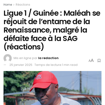
Home
Réactions
Ligue 1 / Guinée : Maléah se
réjouit de l’entame de la
Renaissance, malgré la
défaite face à la SAG
(réactions)
Mis en ligne par
la redaction
A
A
25 janvier 2025
Temps de lecture:1 min read