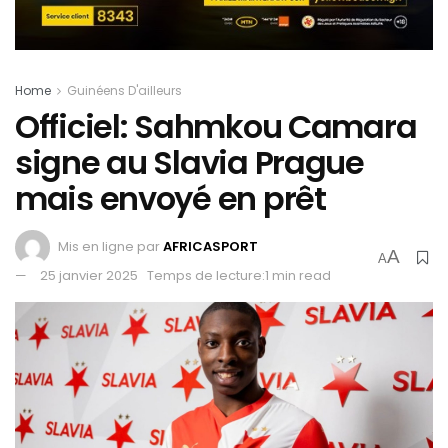
Home
Guinéens D'ailleurs
Officiel: Sahmkou Camara
signe au Slavia Prague
mais envoyé en prêt
Mis en ligne par
AFRICASPORT
A
A
25 janvier 2025
Temps de lecture:1 min read