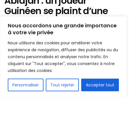
Abidjan : un joueur
Guinéen se plaint d’une
douleur à la cuisse,
Nous accordons une grande importance
incertain contre les
à votre vie privée
éléphants locaux
Nous utilisons des cookies pour améliorer votre
expérience de navigation, diffuser des publicités ou du
Mis en ligne par
Hamidou Bangoura
contenu personnalisés et analyser notre trafic. En
A
A
cliquant sur "Tout accepter", vous consentez à notre
6 septembre 2019
Temps de lecture:1 min read
utilisation des cookies.
FR
Personnaliser
Tout rejeter
Accepter tout