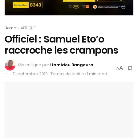
Home
AFRIQUE
Officiel : Samuel Eto’o
raccroche les crampons
Mis en ligne par
Hamidou Bangoura
A
A
7 septembre 2019
Temps de lecture:1 min read