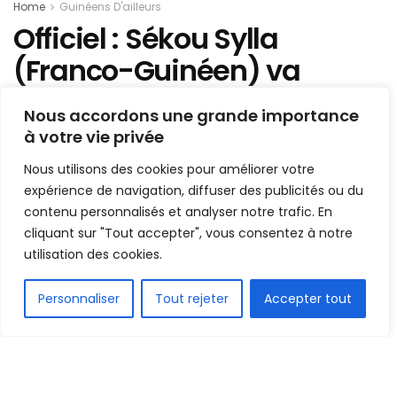
Home
Guinéens D'ailleurs
Officiel : Sékou Sylla
(Franco-Guinéen) va
quitter le FC Nantes
Nous accordons une grande importance
à votre vie privée
Mis en ligne par
la redaction
A
A
Nous utilisons des cookies pour améliorer votre
9 juin 2025
Temps de lecture:1 min read
expérience de navigation, diffuser des publicités ou du
contenu personnalisés et analyser notre trafic. En
cliquant sur "Tout accepter", vous consentez à notre
utilisation des cookies.
FR
Personnaliser
Tout rejeter
Accepter tout