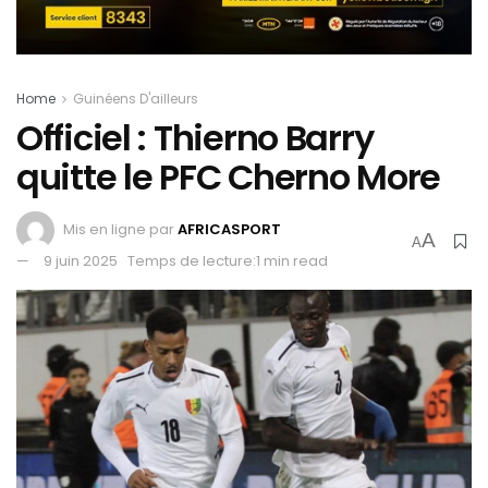
Home
Guinéens D'ailleurs
Officiel : Thierno Barry
quitte le PFC Cherno More
Mis en ligne par
AFRICASPORT
A
A
9 juin 2025
Temps de lecture:1 min read