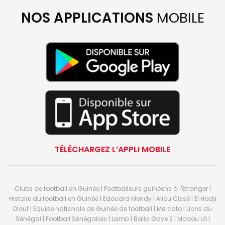
NOS APPLICATIONS
MOBILE
TÉLÉCHARGEZ L’APPLI MOBILE
Clubs de football en Guinée | Footballeurs guinéens à l'étranger |
Histoire du football en Guinée | Edouard Mendy | Aliou Cissé | El Hadji
Diouf | Equipe nationale de Guinée de football | Mercato | Lions du
Sénégal | Football Sénégalais | Lamb | Balla Gaye 2 | Modou Lô |