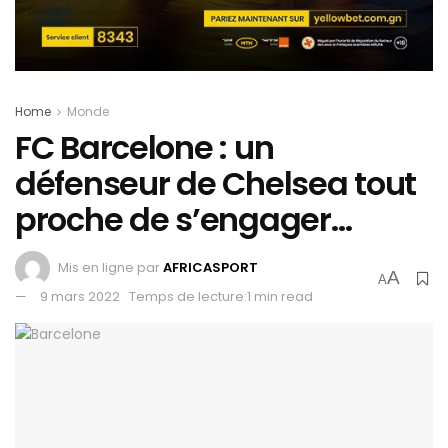
Home
Monde
FC Barcelone : un
défenseur de Chelsea tout
proche de s’engager…
Mis en ligne par
AFRICASPORT
A
A
9 mars 2022
Temps de lecture:1 min read