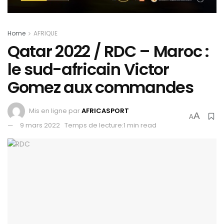
Home
AFRIQUE
Qatar 2022 / RDC – Maroc :
le sud-africain Victor
Gomez aux commandes
Mis en ligne par
AFRICASPORT
A
A
9 mars 2022
Temps de lecture:1 min read