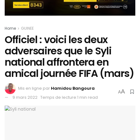
Home
GUINEE
Officiel : voici les deux
adversaires que le Syli
national affrontera en
amical journée FIFA (mars)
Mis en ligne par
Hamidou Bangoura
A
A
9 mars 2022
Temps de lecture:1 min read