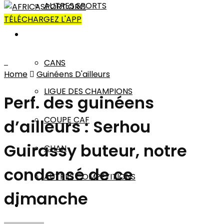
AUTRES SPORTS
TÉLÉCHARGEZ L'APP
AFRIQUE
CANS
Home
Guinéens D'ailleurs
LIGUE DES CHAMPIONS
Perf. des guinéens
COUPE CAF
d’ailleurs : Serhou
Guirassy buteur, notre
CHAN
condensé de ce
AUTRES COMPÉTITIONS
dimanche
MONDE