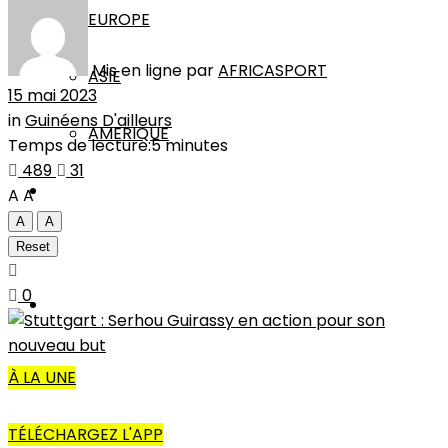
EUROPE
Mis en ligne par
AFRICASPORT
ASIE
15 mai 2023
in
Guinéens D'ailleurs
AMERIQUE
Temps de lecture:5 minutes
489
31
INTERVIEW
A
A
A
A
L’EDITO
Reset
0
AUTRES
À LA UNE
TÉLÉCHARGEZ L'APP