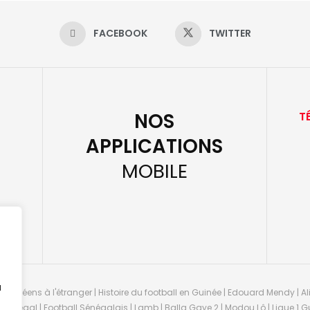
FACEBOOK
TWITTER
NOS
T
APPLICATIONS
MOBILE
u
guinéens à l'étranger | Histoire du football en Guinée | Edouard Mendy | Ali
 Sénégal | Football Sénégalais | Lamb | Balla Gaye 2 | Modou Lô | Ligue 1 Gu