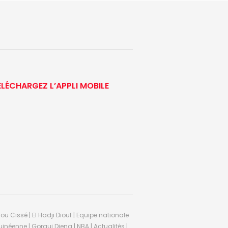
ÉLÉCHARGEZ L’APPLI MOBILE
ou Cissé | El Hadji Diouf | Equipe nationale
inéenne | Gorgui Dieng | NBA | Actualités |