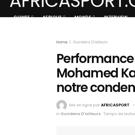
GUINEE
AFRIQUE
MONDE
INTERVIEW
Home
Guinéens D'ailleurs
Performance 
Mohamed Kab
notre conden
Mis en ligne par
AFRICASPORT
in
Guinéens D'ailleurs
Temps de lectur