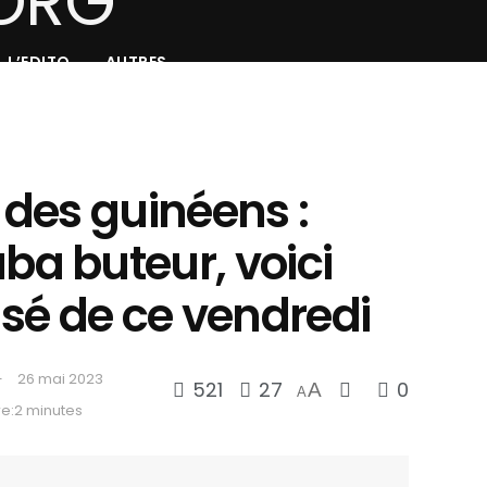
L’EDITO
AUTRES
des guinéens :
a buteur, voici
sé de ce vendredi
26 mai 2023
521
27
0
A
A
e:2 minutes