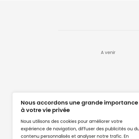
A venir
Nous accordons une grande importance
à votre vie privée
Nous utilisons des cookies pour améliorer votre
expérience de navigation, diffuser des publicités ou d
Clubs de football en Guinée | Footballeurs 
contenu personnalisés et analyser notre trafic. En
de Guinée de football | Mercato | Lions du