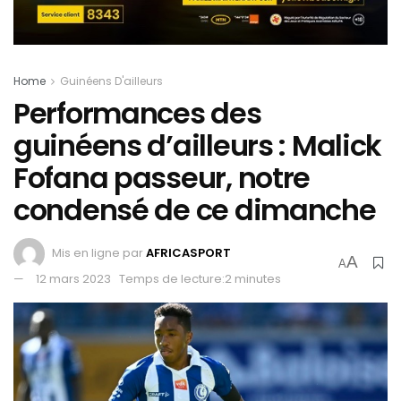
Home
Guinéens D'ailleurs
Performances des
guinéens d’ailleurs : Malick
Fofana passeur, notre
condensé de ce dimanche
Mis en ligne par
AFRICASPORT
A
A
12 mars 2023
Temps de lecture:2 minutes