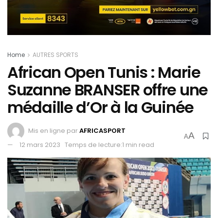
Home
AUTRES SPORTS
African Open Tunis : Marie
Suzanne BRANSER offre une
médaille d’Or à la Guinée
Mis en ligne par
AFRICASPORT
A
A
12 mars 2023
Temps de lecture:1 min read