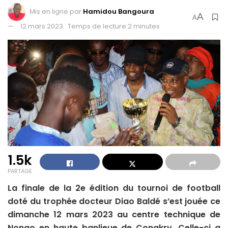
Mis en ligne par
Hamidou Bangoura
A
A
12 mars 2023
Temps de lecture:2 minutes
1.5k
PARTAGE
La finale de la 2e édition du tournoi de football
doté du trophée docteur Diao Baldé s’est jouée ce
dimanche 12 mars 2023 au centre technique de
Nongo en haute banlieue de Conakry. Celle-ci a