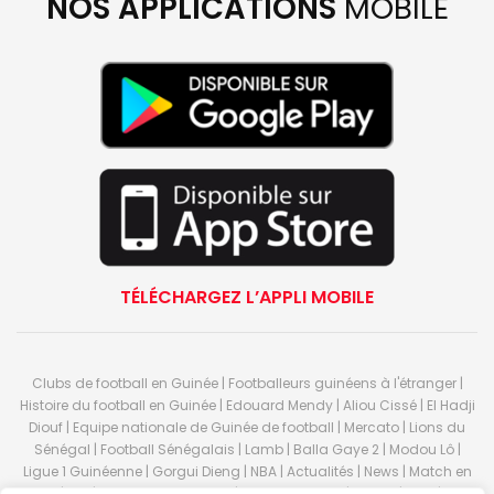
NOS APPLICATIONS
MOBILE
TÉLÉCHARGEZ L’APPLI MOBILE
Clubs de football en Guinée | Footballeurs guinéens à l'étranger |
Histoire du football en Guinée | Edouard Mendy | Aliou Cissé | El Hadji
Diouf | Equipe nationale de Guinée de football | Mercato | Lions du
Sénégal | Football Sénégalais | Lamb | Balla Gaye 2 | Modou Lô |
Ligue 1 Guinéenne | Gorgui Dieng | NBA | Actualités | News | Match en
direct | But | Actualité au Guinée | Premier League | Ligue 1 | Liga | Serie