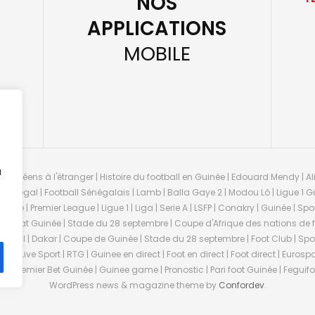
NOS
APPLICATIONS
MOBILE
u
guinéens à l'étranger | Histoire du football en Guinée | Edouard Mendy | Ali
 Sénégal | Football Sénégalais | Lamb | Balla Gaye 2 | Modou Lô | Ligue 1 Gu
uinée | Premier League | Ligue 1 | Liga | Serie A | LSFP | Conakry | Guinée | 
onnat Guinée | Stade du 28 septembre | Coupe d'Afrique des nations de fo
negal | Dakar | Coupe de Guinée | Stade du 28 septembre | Foot Club | Sport
ée | Live Sport | RTG | Guinee en direct | Foot en direct | Foot direct | Eurospo
ns | Premier Bet Guinée | Guinee game | Pronostic | Pari foot Guinée | Fegu
WordPress news & magazine theme by
Confordev
.