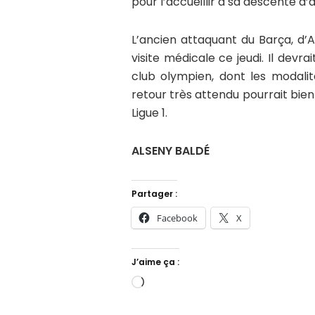
pour l’accueillir à sa descente d’a
L’ancien attaquant du Barça, d’
visite médicale ce jeudi. Il dev
club olympien, dont les modalit
retour très attendu pourrait bien
Ligue 1.
ALSENY BALDÉ
Partager :
Facebook
X
J’aime ça :
Chargement…