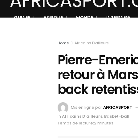
GUINEE
AFRIQUE
MONDE
INTERVIEW
Home
Africains D'ailleurs
Pierre-Emer
retour à Mars
back retenti
Mis en ligne par
AFRICASPORT
in
Africains D'ailleurs
,
Basket-ball
Temps de lecture:2 minutes