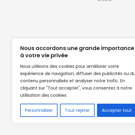
Nous accordons une grande importance
à votre vie privée
Nous utilisons des cookies pour améliorer votre
expérience de navigation, diffuser des publicités ou d
Clubs de football en Guinée | Footballeurs 
contenu personnalisés et analyser notre trafic. En
de Guinée de football | Mercato | Lions du
cliquant sur "Tout accepter", vous consentez à notre
News | Match en direct | But | Actualité au G
utilisation des cookies.
| Handball Guinee | Match Guinee | Champi
de Guinée | Senegal Equipe | Guinée | Le Se
en direct | Boxe | Sénégal Dakar | La Guin
Personnaliser
Tout rejeter
Accepter tout
Africasport | Clubs de football guinée