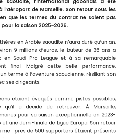
 saoudite, l’international gabonais a été
à l’aéroport de Marseille. Son retour sous les
ien que les termes du contrat ne soient pas
é pour la saison 2025-2026.
thères en Arabie saoudite n’aura duré qu’un an.
iron 9 millions d’euros, le buteur de 36 ans a
b en Saudi Pro League et à sa remarquable
nt final. Malgré cette belle performance,
n terme à l’aventure saoudienne, résiliant son
 ses dirigeants.
péens étaient évoqués comme pistes possibles,
 qu’il a décidé de retrouver. À Marseille,
oires pour sa saison exceptionnelle en 2023-
es et une demi-finale de Ligue Europa. Son retour
rme : près de 500 supporters étaient présents