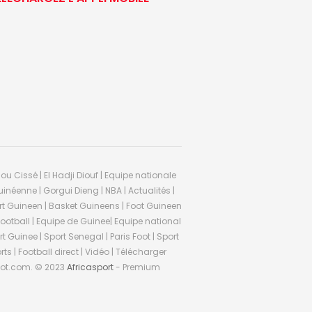
ou Cissé | El Hadji Diouf | Equipe nationale
inéenne | Gorgui Dieng | NBA | Actualités |
Sport Guineen | Basket Guineens | Foot Guineen
otball | Equipe de Guinee| Equipe national
 Guinee | Sport Senegal | Paris Foot | Sport
rts | Football direct | Vidéo | Télécharger
ifoot.com. © 2023
Africasport
- Premium