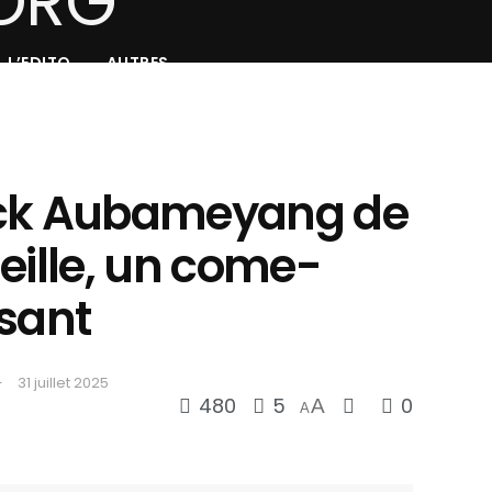
L’EDITO
AUTRES
ick Aubameyang de
eille, un come-
ssant
31 juillet 2025
480
5
0
A
A