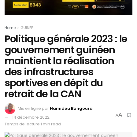
Home
GUINEE
Politique générale 2023 : le
gouvernement guinéen
maintient la réalisation
des infrastructures
sportives en dépit du
retrait de la CAN
Mis en ligne par
Hamidou Bangoura
A
A
14 décembre 2022
Temps de lecture:1 min read