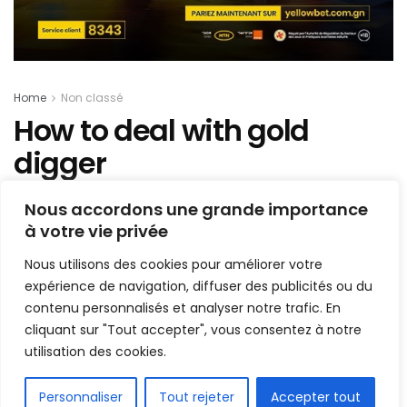
Home
Non classé
How to deal with gold
digger
Nous accordons une grande importance
Mis en ligne par
AFRICASPORT
A
à votre vie privée
A
14 décembre 2022
Temps de lecture:4 minutes
Nous utilisons des cookies pour améliorer votre
1.5k
expérience de navigation, diffuser des publicités ou du
contenu personnalisés et analyser notre trafic. En
PARTAGE
D
cliquant sur "Tout accepter", vous consentez à notre
ropcap the popularization of the “ideal
utilisation des cookies.
measure” has led to advice such as “Increase
font size for large screens and reduce font
FR
Personnaliser
Tout rejeter
Accepter tout