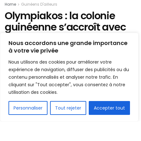
Home
Guinéens D'ailleurs
Olympiakos : la colonie
guinéenne s’accroît avec
une nouvelle arrivée !
Nous accordons une grande importance
à votre vie privée
Mis en ligne par
Hamidou Bangoura
A
A
Nous utilisons des cookies pour améliorer votre
1 septembre 2021
Temps de lecture:1 min read
expérience de navigation, diffuser des publicités ou du
contenu personnalisés et analyser notre trafic. En
cliquant sur "Tout accepter", vous consentez à notre
utilisation des cookies.
FR
Personnaliser
Tout rejeter
Accepter tout