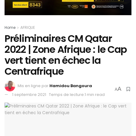
Home
AFRIQUE
Préliminaires CM Qatar
2022 | Zone Afrique : le Cap
vert tient en échec la
Centrafrique
Mis en ligne par
Hamidou Bangoura
A
A
1 septembre 2021
Temps de lecture:1 min read