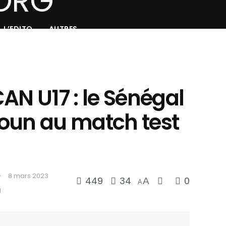
L’EDITO
AUTRES
AN U17 : le Sénégal
oun au match test
8 mars 2023
449
34
0
A
A
d