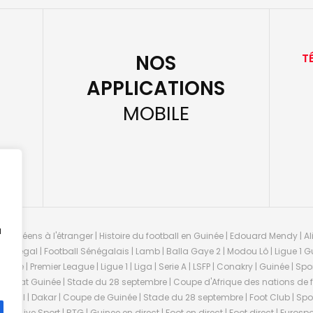
NOS
T
APPLICATIONS
MOBILE
u
guinéens à l'étranger | Histoire du football en Guinée | Edouard Mendy | Ali
 Sénégal | Football Sénégalais | Lamb | Balla Gaye 2 | Modou Lô | Ligue 1 Gu
uinée | Premier League | Ligue 1 | Liga | Serie A | LSFP | Conakry | Guinée | 
onnat Guinée | Stade du 28 septembre | Coupe d'Afrique des nations de fo
negal | Dakar | Coupe de Guinée | Stade du 28 septembre | Foot Club | Sport
ée | Live Sport | RTG | Guinee en direct | Foot en direct | Foot direct | Eurospo