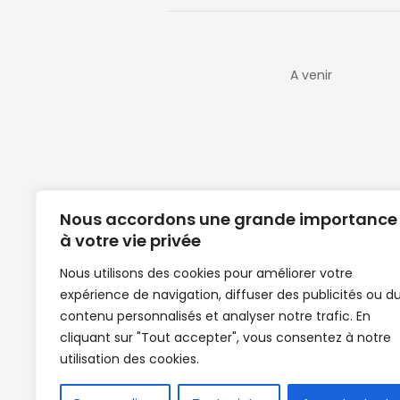
A venir
Nous accordons une grande importance
à votre vie privée
Nous utilisons des cookies pour améliorer votre
expérience de navigation, diffuser des publicités ou d
Clubs de football en Guinée | Footballeurs 
contenu personnalisés et analyser notre trafic. En
de Guinée de football | Mercato | Lions du
cliquant sur "Tout accepter", vous consentez à notre
News | Match en direct | But | Actualité au G
utilisation des cookies.
| Handball Guinee | Match Guinee | Champi
de Guinée | Senegal Equipe | Guinée | Le Se
en direct | Boxe | Sénégal Dakar | La Guin