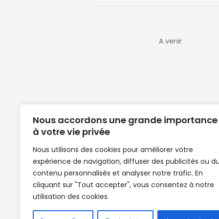
A venir
Nous accordons une grande importance
à votre vie privée
Nous utilisons des cookies pour améliorer votre
expérience de navigation, diffuser des publicités ou d
Clubs de football en Guinée | Footballeurs 
contenu personnalisés et analyser notre trafic. En
de Guinée de football | Mercato | Lions du
cliquant sur "Tout accepter", vous consentez à notre
News | Match en direct | But | Actualité au G
utilisation des cookies.
| Handball Guinee | Match Guinee | Champi
de Guinée | Senegal Equipe | Guinée | Le Se
en direct | Boxe | Sénégal Dakar | La Guin