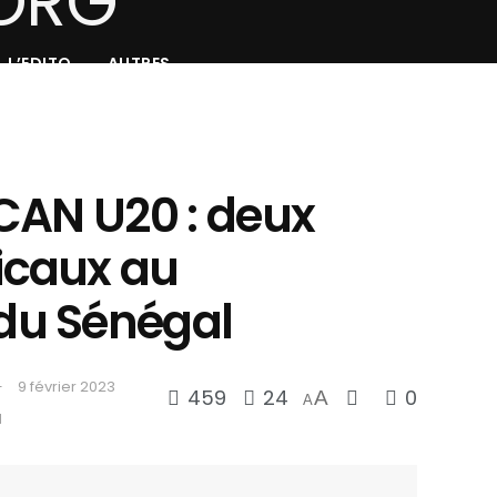
L’EDITO
AUTRES
CAN U20 : deux
caux au
u Sénégal
9 février 2023
459
24
0
A
A
d