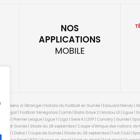
NOS
T
APPLICATIONS
MOBILE
u
guinéens à l'étranger | Histoire du football en Guinée | Edouard Mendy | Ali
 Sénégal | Football Sénégalais | Lamb | Balla Gaye 2 | Modou Lô | Ligue 1 Gu
uinée | Premier League | Ligue 1 | Liga | Serie A | LSFP | Conakry | Guinée | 
onnat Guinée | Stade du 28 septembre | Coupe d'Afrique des nations de fo
negal | Dakar | Coupe de Guinée | Stade du 28 septembre | Foot Club | Sport
ée | Live Sport | RTG | Guinee en direct | Foot en direct | Foot direct | Eurospo