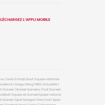
ÉLÉCHARGEZ L’APPLI MOBILE
ou Cissé | El Hadji Diouf | Equipe nationale
inéenne | Gorgui Dieng | NBA | Actualités |
Sport Guineen | Basket Guineens | Foot Guineen
otball | Equipe de Guinee| Equipe national
 Guinee | Sport Senegal | Paris Foot | Sport
rts | Football direct | Vidéo | Télécharger