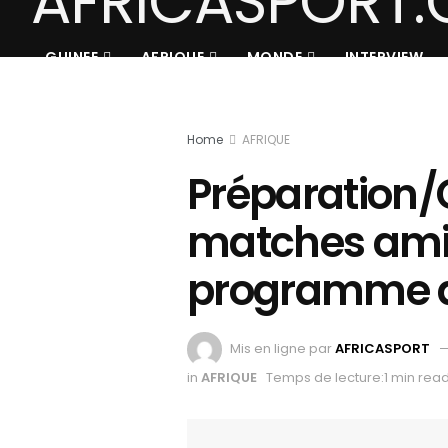
GUINEE
AFRIQUE
MONDE
INTERVIEW
Home
AFRIQUE
Préparation/
matches ami
programme d
Mis en ligne par
AFRICASPORT
in
AFRIQUE
Temps de lecture:1 min rea