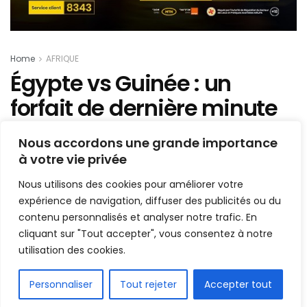
Home
AFRIQUE
Égypte vs Guinée : un
forfait de dernière minute
annoncé chez les
Nous accordons une grande importance
pharaons…
à votre vie privée
Nous utilisons des cookies pour améliorer votre
Mis en ligne par
Hamidou Bangoura
A
A
expérience de navigation, diffuser des publicités ou du
4 juin 2022
Temps de lecture:1 min read
contenu personnalisés et analyser notre trafic. En
cliquant sur "Tout accepter", vous consentez à notre
utilisation des cookies.
FR
Personnaliser
Tout rejeter
Accepter tout