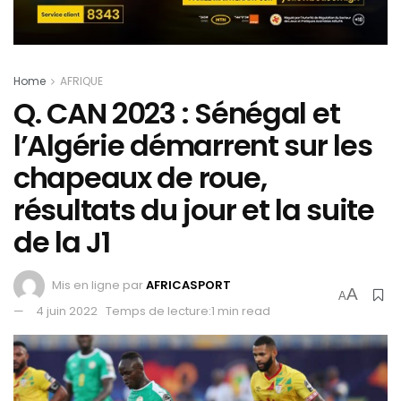
Home
AFRIQUE
Q. CAN 2023 : Sénégal et
l’Algérie démarrent sur les
chapeaux de roue,
résultats du jour et la suite
de la J1
Mis en ligne par
AFRICASPORT
A
A
4 juin 2022
Temps de lecture:1 min read