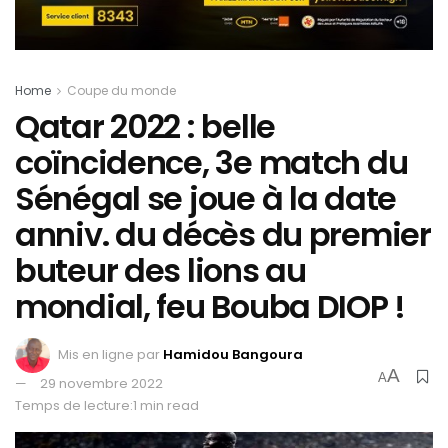
Home
Coupe du monde
Qatar 2022 : belle
coïncidence, 3e match du
Sénégal se joue à la date
anniv. du décès du premier
buteur des lions au
mondial, feu Bouba DIOP !
Mis en ligne par
Hamidou Bangoura
A
A
29 novembre 2022
Temps de lecture:1 min read