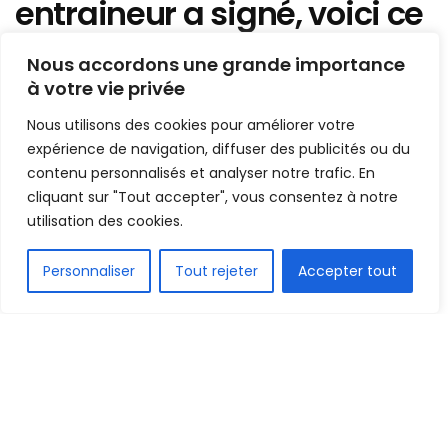
entraineur a signé, voici ce
qu’on sait de son contrat et
Nous accordons une grande importance
ce qu’il doit réussir
à votre vie privée
Nous utilisons des cookies pour améliorer votre
Mis en ligne par
Hamidou Bangoura
expérience de navigation, diffuser des publicités ou du
A
A
28 novembre 2022
contenu personnalisés et analyser notre trafic. En
Temps de lecture:1 min read
cliquant sur "Tout accepter", vous consentez à notre
utilisation des cookies.
FR
Personnaliser
Tout rejeter
Accepter tout
1.6k