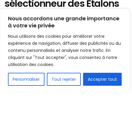
sélectionneur des Étalons
connu
Nous accordons une grande importance
à votre vie privée
Mis en ligne par
Hamidou Bangoura
A
A
Nous utilisons des cookies pour améliorer votre
10 mai 2022
Temps de lecture:1 min read
expérience de navigation, diffuser des publicités ou du
contenu personnalisés et analyser notre trafic. En
cliquant sur "Tout accepter", vous consentez à notre
utilisation des cookies.
FR
Personnaliser
Tout rejeter
Accepter tout
1.5k
PARTAGE
Le nouveau sélectionneur des Étalons du Burkina