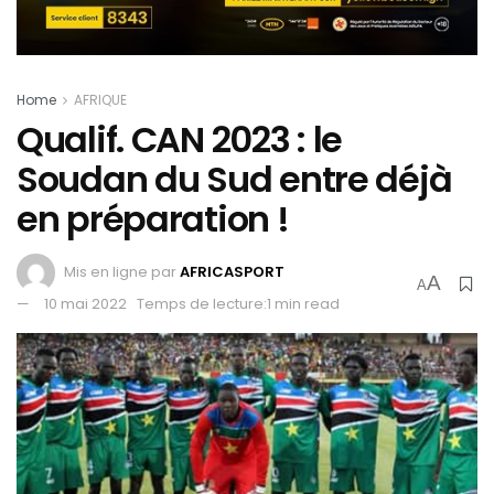
Home
AFRIQUE
Qualif. CAN 2023 : le
Soudan du Sud entre déjà
en préparation !
Mis en ligne par
AFRICASPORT
A
A
10 mai 2022
Temps de lecture:1 min read