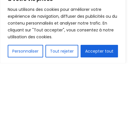
Nous utilisons des cookies pour améliorer votre
expérience de navigation, diffuser des publicités ou du
contenu personnalisés et analyser notre trafic. En
cliquant sur "Tout accepter", vous consentez à notre
utilisation des cookies.
FR
Personnaliser
Tout rejeter
Accepter tout
1.6k
PARTAGE
Le joueur guinéen Kandet Diawara a une nouvelle
fois été prêté par le Havre. Cette fois, au Pau FC
en Ligue 2.
L’ailier gauche, qui n’a disputé que trois minutes lors