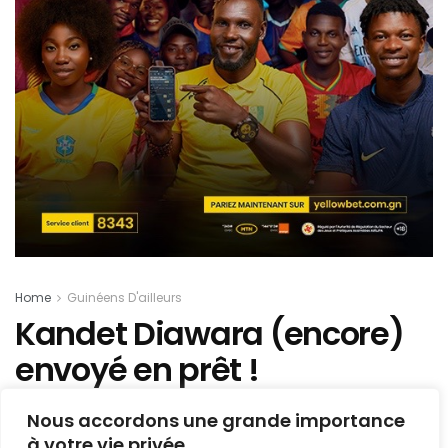
Home
Guinéens D'ailleurs
Kandet Diawara (encore)
envoyé en prêt !
Mis en ligne par
AFRICASPORT
Nous accordons une grande importance
A
A
à votre vie privée
26 août 2024
Temps de lecture:1 min read