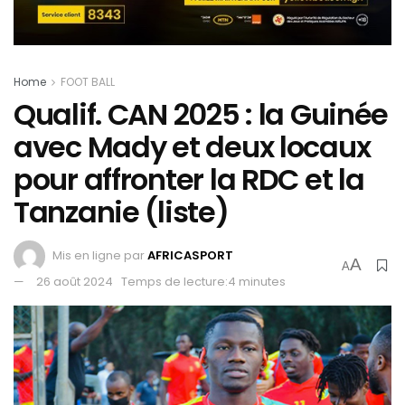
Home
FOOT BALL
Qualif. CAN 2025 : la Guinée
avec Mady et deux locaux
pour affronter la RDC et la
Tanzanie (liste)
Mis en ligne par
AFRICASPORT
A
A
26 août 2024
Temps de lecture:4 minutes