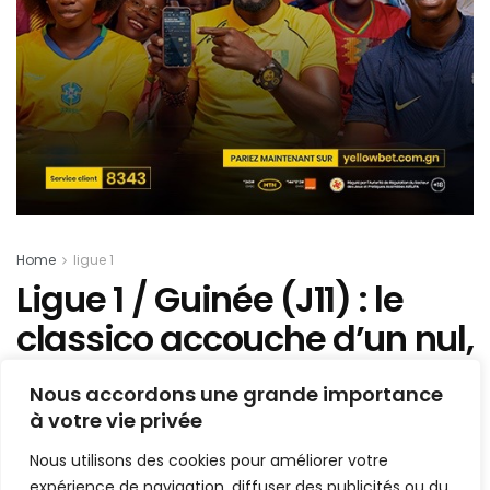
Home
ligue 1
Ligue 1 / Guinée (J11) : le
classico accouche d’un nul,
la Renaissance FC inflige
Nous accordons une grande importance
une lourde défaite au
à votre vie privée
Wakriya AC
Nous utilisons des cookies pour améliorer votre
expérience de navigation, diffuser des publicités ou du