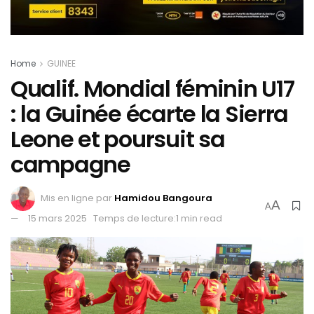
Home
GUINEE
Qualif. Mondial féminin U17
: la Guinée écarte la Sierra
Leone et poursuit sa
campagne
Mis en ligne par
Hamidou Bangoura
A
A
15 mars 2025
Temps de lecture:1 min read