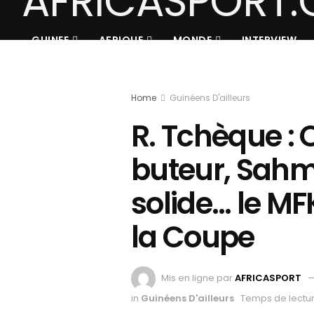
GUINEE
AFRIQUE
MONDE
INTERVIEW
Home
Guinéens D'ailleurs
R. Tchèque 
buteur, Sah
solide… le M
la Coupe
Mis en ligne par
AFRICASPORT
in
Guinéens D'ailleurs
Temps de lectur