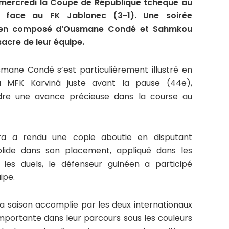
mercredi la Coupe de République tchèque au
e face au FK Jablonec (3-1). Une soirée
éen composé d’Ousmane Condé et Sahmkou
acre de leur équipe.
smane Condé s’est particulièrement illustré en
u MFK Karviná juste avant la pause (44e),
dre une avance précieuse dans la course au
 a rendu une copie aboutie en disputant
 Solide dans son placement, appliqué dans les
 les duels, le défenseur guinéen a participé
ipe.
 saison accomplie par les deux internationaux
portante dans leur parcours sous les couleurs