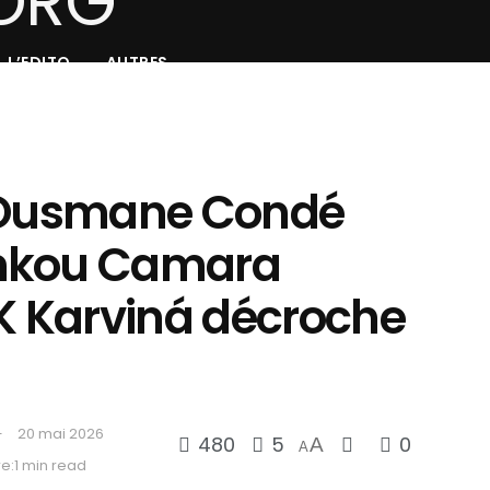
L’EDITO
AUTRES
: Ousmane Condé
mkou Camara
FK Karviná décroche
20 mai 2026
480
5
0
A
A
e:1 min read