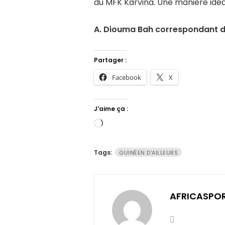
du MFK Karviná. Une manière idéal
A. Diouma Bah correspondant d
Partager :
Facebook
X
J’aime ça :
Chargement…
Tags:
GUINÉEN D'AILLEURS
AFRICASPO