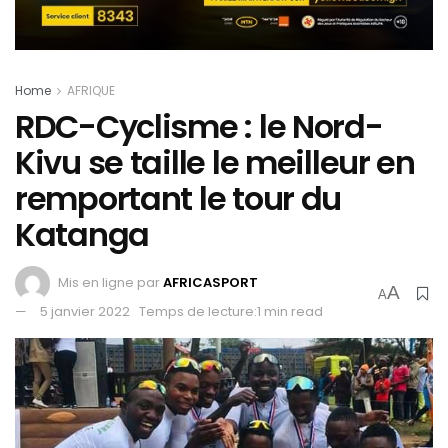
Home
AFRIQUE
RDC-Cyclisme : le Nord-
Kivu se taille le meilleur en
remportant le tour du
Katanga
Mis en ligne par
AFRICASPORT
A
A
5 janvier 2022
Temps de lecture:1 min read