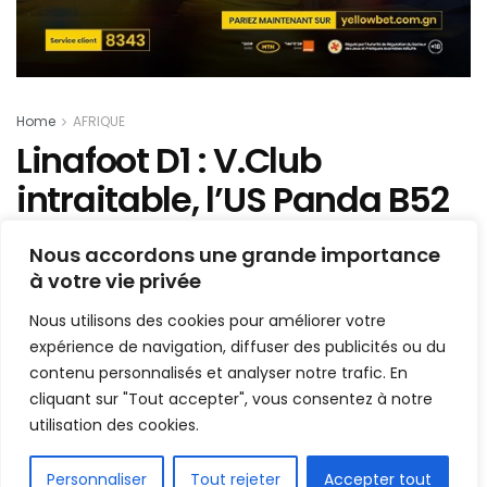
Home
AFRIQUE
Linafoot D1 : V.Club
intraitable, l’US Panda B52
pulvérisée
Nous accordons une grande importance
à votre vie privée
Mis en ligne par
AFRICASPORT
A
A
Nous utilisons des cookies pour améliorer votre
5 janvier 2022
Temps de lecture:1 min read
expérience de navigation, diffuser des publicités ou du
contenu personnalisés et analyser notre trafic. En
cliquant sur "Tout accepter", vous consentez à notre
utilisation des cookies.
FR
Personnaliser
Tout rejeter
Accepter tout