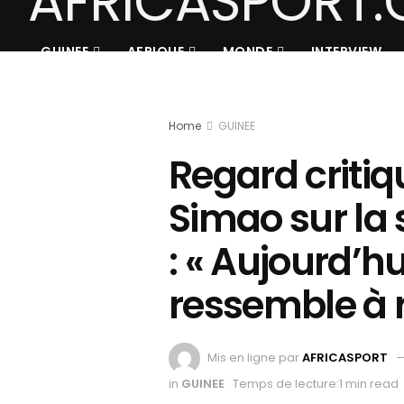
GUINEE
AFRIQUE
MONDE
INTERVIEW
Home
GUINEE
Regard criti
Simao sur la 
: « Aujourd’hu
ressemble à r
Mis en ligne par
AFRICASPORT
in
GUINEE
Temps de lecture:1 min read