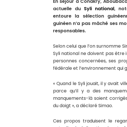
En séjour à Conakry, Aboubacar
actuelle du
Syli national
, no
entoure la sélection guinée
guinéen n’a pas mâché ses mots
responsables.
Selon celui que l’on surnomme Sim
Syli national ne doivent pas être
personnes concernées, ses prop
fédérale et l’environnement qui g
« Quand le Syli jouait, il y avait v
parce qu’il y a des manquemen
manquements-là soient corrigés. 
du doigt », a déclaré Simao.
Ces propos traduisent le regar