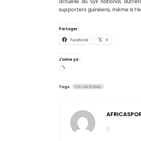
actuelle du Syli national, autre
supporters guinéens, même si l’équ
Partager :
Facebook
X
J’aime ça :
Chargement…
Tags:
SYLI NATIONAL
AFRICASPO