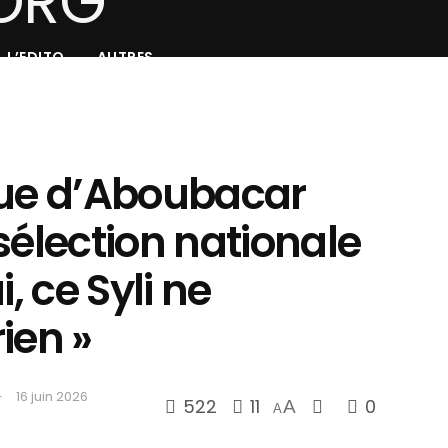
L’EDITO
AUTRES
que d’Aboubacar
sélection nationale
i, ce Syli ne
ien »
16 juin 2026
522
11
0
A
A