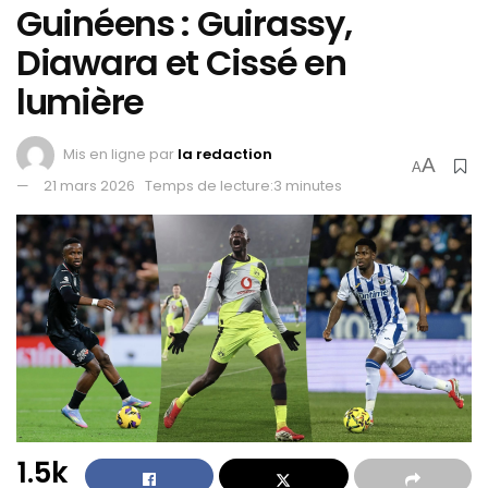
Guinéens : Guirassy,
Diawara et Cissé en
lumière
Mis en ligne par
la redaction
A
A
21 mars 2026
Temps de lecture:3 minutes
1.5k