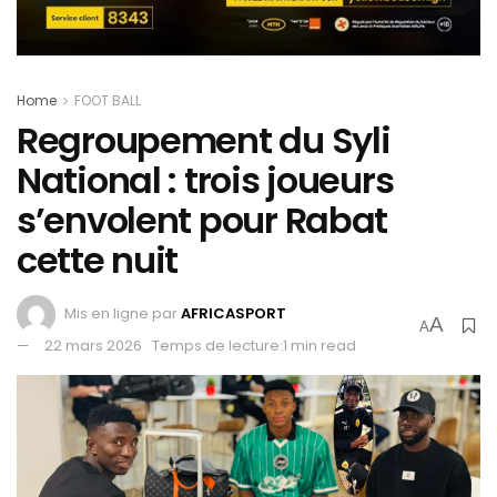
Home
FOOT BALL
Regroupement du Syli
National : trois joueurs
s’envolent pour Rabat
cette nuit
Mis en ligne par
AFRICASPORT
A
A
22 mars 2026
Temps de lecture:1 min read