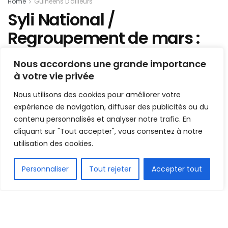
Home
Guinéens D'ailleurs
Syli National /
Regroupement de mars :
vers un autre forfait ?
Nous accordons une grande importance
à votre vie privée
Mis en ligne par
AFRICASPORT
A
A
Nous utilisons des cookies pour améliorer votre
21 mars 2026
Temps de lecture:1 min read
expérience de navigation, diffuser des publicités ou du
contenu personnalisés et analyser notre trafic. En
cliquant sur "Tout accepter", vous consentez à notre
utilisation des cookies.
FR
Personnaliser
Tout rejeter
Accepter tout