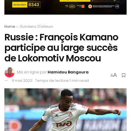
Home
Guinéens D'ailleurs
Russie : François Kamano
participe au large succès
de Lokomotiv Moscou
Mis en ligne par
Hamidou Bangoura
A
A
9 mai 2023
Temps de lecture:1 min read