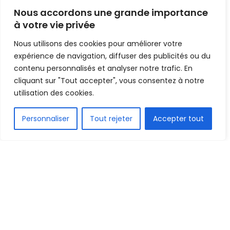
Mis en ligne par
Hamidou Bangoura
Nous accordons une grande importance
A
A
à votre vie privée
8 mai 2023
Temps de lecture:1 min read
Nous utilisons des cookies pour améliorer votre
expérience de navigation, diffuser des publicités ou du
contenu personnalisés et analyser notre trafic. En
cliquant sur "Tout accepter", vous consentez à notre
utilisation des cookies.
FR
Personnaliser
Tout rejeter
Accepter tout
1.5k
PARTAGE
Dans un courrier envoyé aux médias ce lundi 8 mai
2023 dont nous détenons copie électronique, la
LGFP annonce une trêve en Ligue 2 après
l’épuisement effectif des 13 journées de la phase