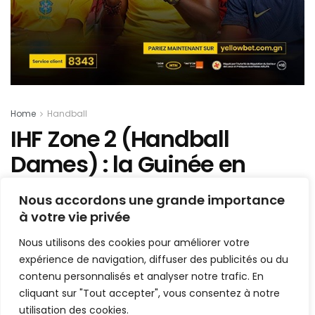
Home
Handball
IHF Zone 2 (Handball
Dames) : la Guinée en
finale chez les cadettes
Nous accordons une grande importance
à votre vie privée
Mis en ligne par
AFRICASPORT
A
A
Nous utilisons des cookies pour améliorer votre
22 avril 2023
Temps de lecture:1 min read
expérience de navigation, diffuser des publicités ou du
contenu personnalisés et analyser notre trafic. En
cliquant sur "Tout accepter", vous consentez à notre
utilisation des cookies.