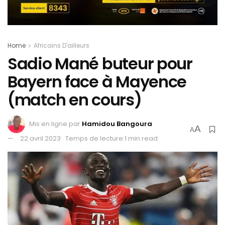
Home
Africains D'ailleurs
Sadio Mané buteur pour
Bayern face à Mayence
(match en cours)
Mis en ligne par
Hamidou Bangoura
A
A
22 avril 2023
Temps de lecture:1 min read