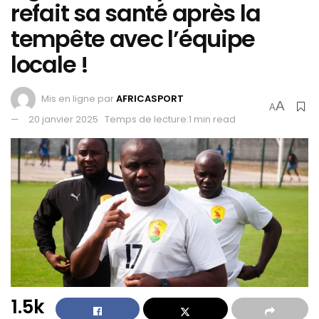
refait sa santé après la
tempête avec l’équipe
locale !
Mis en ligne par
AFRICASPORT
A
A
20 janvier 2025
Temps de lecture:1 min read
1.5k