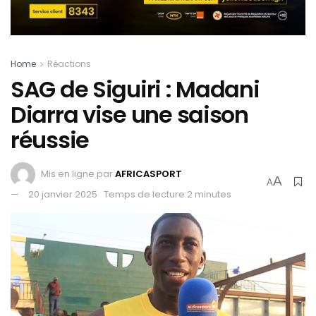
Home
Réactions
SAG de Siguiri : Madani
Diarra vise une saison
réussie
Mis en ligne par
AFRICASPORT
A
A
20 janvier 2025
Temps de lecture:2 minutes