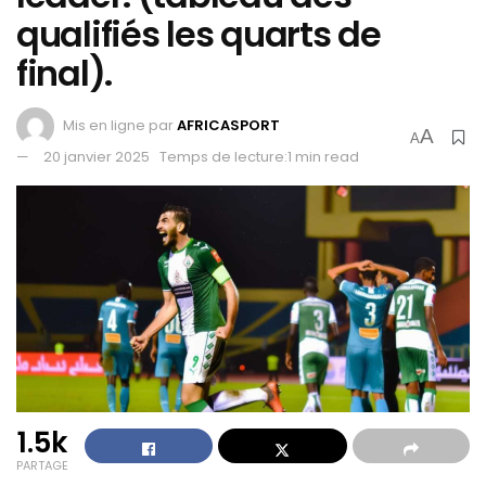
qualifiés les quarts de
final).
Mis en ligne par
AFRICASPORT
A
A
20 janvier 2025
Temps de lecture:1 min read
1.5k
PARTAGE