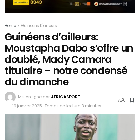
Home
Guinéens D'ailleurs
Guinéens d’ailleurs:
Moustapha Dabo s’offre un
doublé, Mady Camara
titulaire – notre condensé
du dimanche
Mis en ligne par
AFRICASPORT
A
A
19 janvier 2025
Temps de lecture:3 minutes