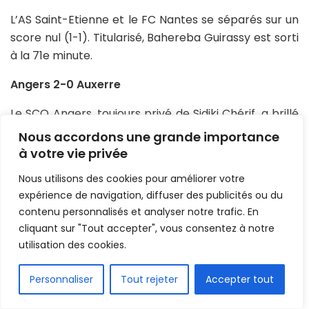
L’AS Saint-Etienne et le FC Nantes se séparés sur un
score nul (1-1). Titularisé, Bahereba Guirassy est sorti
à la 71e minute.
Angers 2-0 Auxerre
Le SCO Angers, toujours privé de Sidiki Chérif, a brillé
(2-0) face à l’AJ Auxerre. Madiou Keita est resté sur
Nous accordons une grande importance
le banc.
à votre vie privée
FC Nantes U19 4-0 Beaucouse U19
Nous utilisons des cookies pour améliorer votre
expérience de navigation, diffuser des publicités ou du
Grâce à un doublé de Moustapha Dabo (17e et 55e),
contenu personnalisés et analyser notre trafic. En
Les U19 du FC Nantes ont surclassé le SC Beaucouse
cliquant sur "Tout accepter", vous consentez à notre
U19. Présent dans le onze de départ, Sanah Camara a
utilisation des cookies.
cédé sa place à l’heure de jeu. Salifou Soumah de son
FR
côté, a disputé les dix dernières minutes.
Personnaliser
Tout rejeter
Accepter tout
Portugal/Liga2