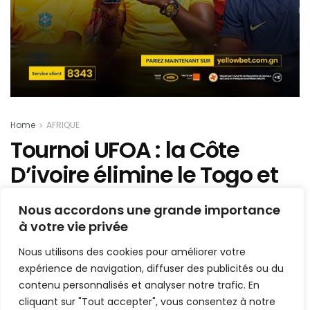
Home
AFRIQUE
Tournoi UFOA : la Côte
D’ivoire élimine le Togo et
se qualifie pour les demi-
Nous accordons une grande importance
finales
à votre vie privée
Nous utilisons des cookies pour améliorer votre
Mis en ligne par
Hamidou Bangoura
A
A
expérience de navigation, diffuser des publicités ou du
6 octobre 2019
Temps de lecture:1 min read
contenu personnalisés et analyser notre trafic. En
cliquant sur "Tout accepter", vous consentez à notre