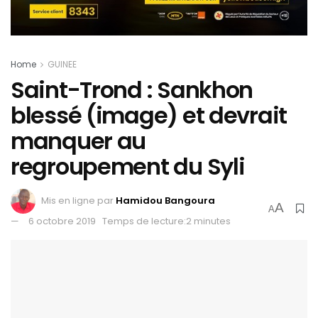
Home
GUINEE
Saint-Trond : Sankhon
blessé (image) et devrait
manquer au
regroupement du Syli
Mis en ligne par
Hamidou Bangoura
A
A
6 octobre 2019
Temps de lecture:2 minutes