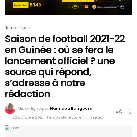
Home
ligue 1
Saison de football 2021-22
en Guinée : où se fera le
lancement officiel ? une
source qui répond,
s’adresse à notre
rédaction
Mis en ligne par
Hamidou Bangoura
A
A
23 octobre 2021
Temps de lecture:1 min read