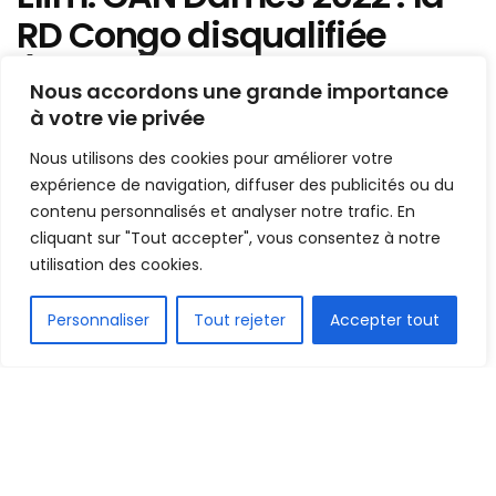
RD Congo disqualifiée
(raison)
Nous accordons une grande importance
à votre vie privée
Mis en ligne par
AFRICASPORT
A
A
Nous utilisons des cookies pour améliorer votre
22 octobre 2021
Temps de lecture:1 min read
expérience de navigation, diffuser des publicités ou du
contenu personnalisés et analyser notre trafic. En
cliquant sur "Tout accepter", vous consentez à notre
utilisation des cookies.
FR
Personnaliser
Tout rejeter
Accepter tout
1.5k
PARTAGE