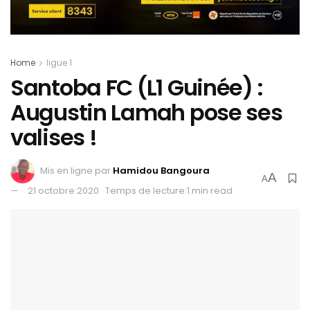
Home
ligue 1
Santoba FC (L1 Guinée) :
Augustin Lamah pose ses
valises !
Mis en ligne par
Hamidou Bangoura
A
A
21 octobre 2020
Temps de lecture:1 min read