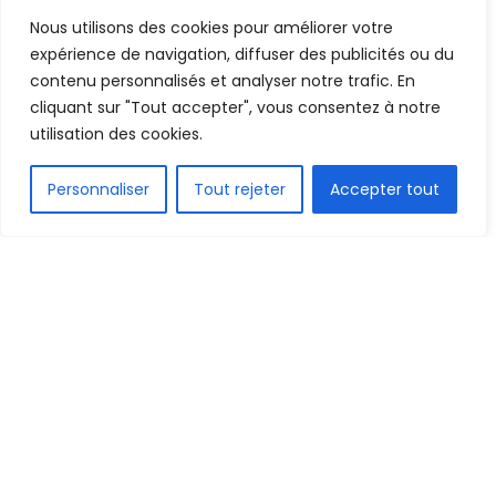
Nous utilisons des cookies pour améliorer votre
Mis en ligne par
Hamidou Bangoura
A
A
expérience de navigation, diffuser des publicités ou du
21 octobre 2020
Temps de lecture:1 min read
contenu personnalisés et analyser notre trafic. En
cliquant sur "Tout accepter", vous consentez à notre
utilisation des cookies.
FR
Personnaliser
Tout rejeter
Accepter tout
1.5k
PARTAGE
Le 11 novembre prochain, le Syli national de Guinée
recevra le Tchad au stade du 28 septembre de
Conakry. C’est à l’occasion de la 3e journée des