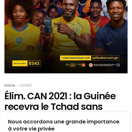
Home
GUINEE
Élim. CAN 2021 : la Guinée
recevra le Tchad sans
public au stade du 28
Nous accordons une grande importance
septembre (raisons)
à votre vie privée