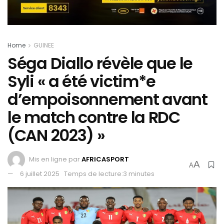
Home
GUINEE
Séga Diallo révèle que le
Syli « a été victim*e
d’empoisonnement avant
le match contre la RDC
(CAN 2023) »
Mis en ligne par
AFRICASPORT
A
A
6 juillet 2025
Temps de lecture:3 minutes