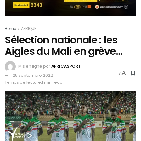
Home
AFRIQUE
Sélection nationale : les
Aigles du Mali en grève…
Mis en ligne par
AFRICASPORT
A
A
25 septembre 2022
Temps de lecture:1 min read