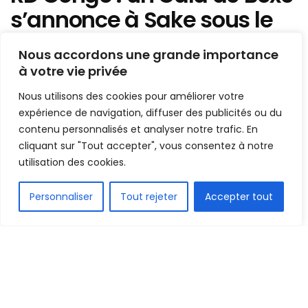
s’annonce à Sake sous le
haut patronage de la
Nous accordons une grande importance
Fondation Jacques Bashali
à votre vie privée
Nous utilisons des cookies pour améliorer votre
Mis en ligne par
AFRICASPORT
expérience de navigation, diffuser des publicités ou du
A
A
25 septembre 2022
contenu personnalisés et analyser notre trafic. En
Temps de lecture:1 min read
cliquant sur "Tout accepter", vous consentez à notre
utilisation des cookies.
FR
Personnaliser
Tout rejeter
Accepter tout