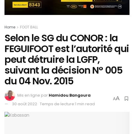
Home
FOOT BALL
Selon le SG du CONOR : la
FEGUIFOOT est l’autorité qui
peut détruire la LGFP,
suivant la décision N° 005
du 04 Nov. 2015
Mis en ligne par
Hamidou Bangoura
A
A
30 août 2022
Temps de lecture:1 min read