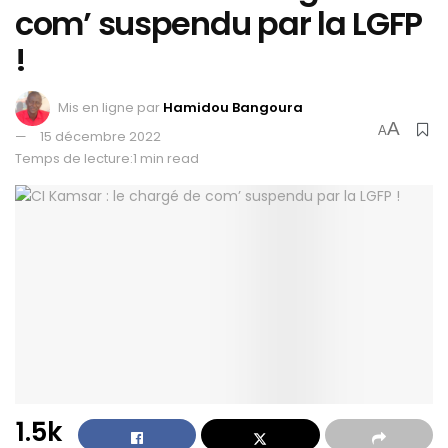
com’ suspendu par la LGFP
!
Mis en ligne par
Hamidou Bangoura
A
A
15 décembre 2022
Temps de lecture:1 min read
1.5k