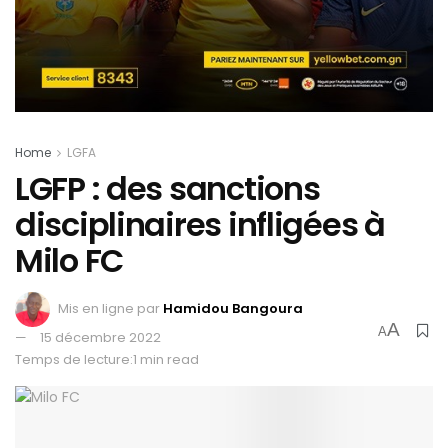
Home
LGFA
LGFP : des sanctions
disciplinaires infligées à
Milo FC
Mis en ligne par
Hamidou Bangoura
A
A
15 décembre 2022
Temps de lecture:1 min read