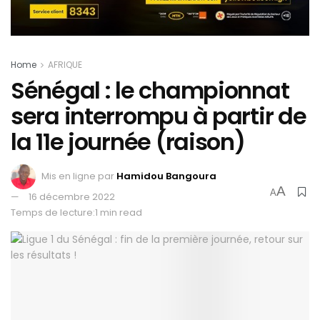
Home
AFRIQUE
Sénégal : le championnat
sera interrompu à partir de
la 11e journée (raison)
Mis en ligne par
Hamidou Bangoura
A
A
16 décembre 2022
Temps de lecture:1 min read