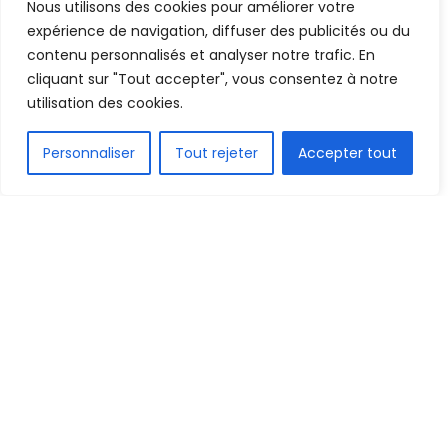
Nous utilisons des cookies pour améliorer votre
Mis en ligne par
AFRICASPORT
A
A
expérience de navigation, diffuser des publicités ou du
6 octobre 2021
Temps de lecture:1 min read
contenu personnalisés et analyser notre trafic. En
cliquant sur "Tout accepter", vous consentez à notre
utilisation des cookies.
FR
Personnaliser
Tout rejeter
Accepter tout
1.5k
PARTAGE
Devant la presse sportive ce mercredi 06 octobre,
lors de la conférence d’avant-match, Chancel
Mbemba Mangulu vient de s’exprimer au nom des