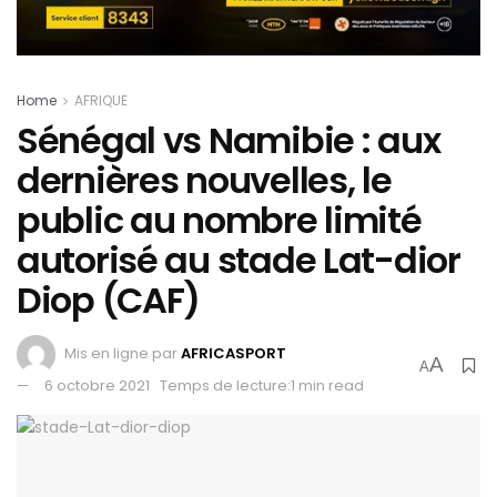
Home
AFRIQUE
Sénégal vs Namibie : aux
dernières nouvelles, le
public au nombre limité
autorisé au stade Lat-dior
Diop (CAF)
Mis en ligne par
AFRICASPORT
A
A
6 octobre 2021
Temps de lecture:1 min read