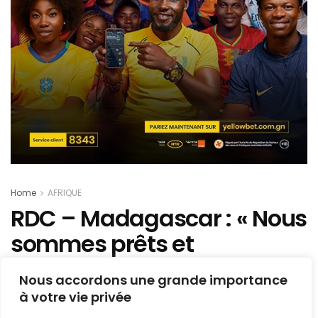
Home
AFRIQUE
RDC – Madagascar : « Nous
sommes prêts et
déterminés pour avoir les
Nous accordons une grande importance
trois points » (C. Mbemba)
à votre vie privée